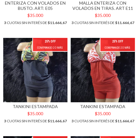
ENTERIZA CON VOLADOS EN
MALLA ENTERIZA CON
BUSTO. ART: E05
VOLADOS EN TIRAS. ART E11
$35.000
$35.000
3
CUOTAS SIN INTERÉS DE
$11.666,67
3
CUOTAS SIN INTERÉS DE
$11.666,67
25% OFF
25% OFF
COMPRANDO 2 O MÁS
COMPRANDO 2 O MÁS
TANKINI ESTAMPADA
TANKINI ESTAMPADA
$35.000
$35.000
3
CUOTAS SIN INTERÉS DE
$11.666,67
3
CUOTAS SIN INTERÉS DE
$11.666,67