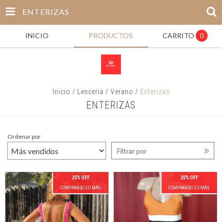
ENTERIZAS
INICIO
PRODUCTOS
CARRITO
0
Inicio
/
Lenceria
/
Verano
/
Enterizas
ENTERIZAS
Ordenar por
Filtrar por
25% OFF
25% OFF
COMPRANDO 2 O MÁS
COMPRANDO 2 O MÁS