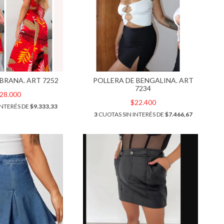
IBRANA. ART 7252
POLLERA DE BENGALINA. ART
7234
28.000
$22.400
INTERÉS DE
$9.333,33
3
CUOTAS SIN INTERÉS DE
$7.466,67