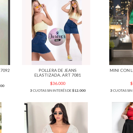
7092
POLLERA DE JEANS
MINI CON 
ELASTIZADA. ART 7081
$36.000
$
200
3
CUOTAS SIN INTERÉS DE
$12.000
3
CUOTAS SIN