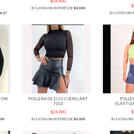
$26.400
$
3
CUOTAS SIN INTERÉS DE
$8.800
6,67
3
CUOTAS SIN 
CON
POLLERA DE ECO CUERO.ART
POLLE
7153
ELASTIZ
$24.000
$
400
3
CUOTAS SIN INTERÉS DE
$8.000
3
CUOTAS SIN