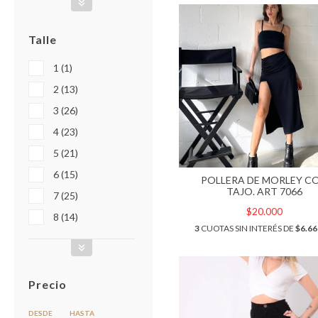
Talle
1 (1)
2 (13)
3 (26)
4 (23)
5 (21)
6 (15)
POLLERA DE MORLEY C
TAJO. ART 7066
7 (25)
$20.000
8 (14)
3
CUOTAS SIN INTERÉS DE
$6.66
Precio
DESDE
HASTA