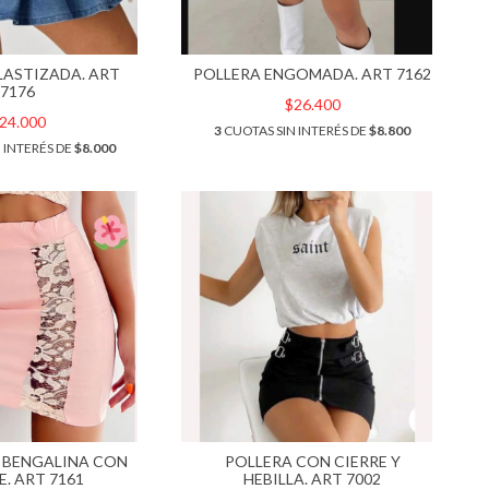
LASTIZADA. ART
POLLERA ENGOMADA. ART 7162
7176
$26.400
24.000
3
CUOTAS SIN INTERÉS DE
$8.800
 INTERÉS DE
$8.000
 BENGALINA CON
POLLERA CON CIERRE Y
E. ART 7161
HEBILLA. ART 7002