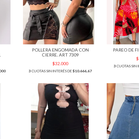
POLLERA ENGOMADA CON
PAREO DE F
1
CIERRE. ART 7309
$
$32.000
3
CUOTAS SIN 
000
3
CUOTAS SIN INTERÉS DE
$10.666,67