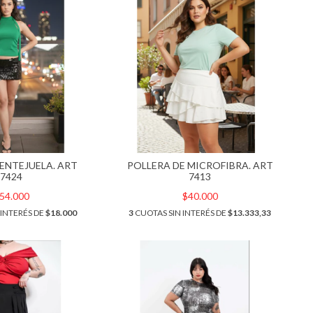
LENTEJUELA. ART
POLLERA DE MICROFIBRA. ART
7424
7413
54.000
$40.000
 INTERÉS DE
$18.000
3
CUOTAS SIN INTERÉS DE
$13.333,33