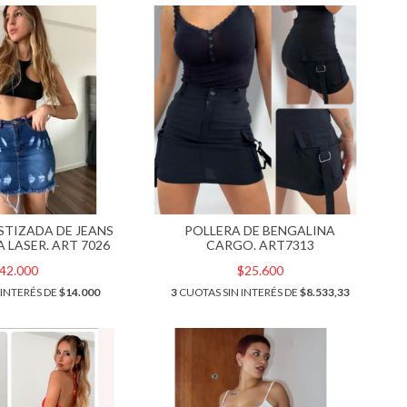
STIZADA DE JEANS
POLLERA DE BENGALINA
 LASER. ART 7026
CARGO. ART7313
42.000
$25.600
 INTERÉS DE
$14.000
3
CUOTAS SIN INTERÉS DE
$8.533,33