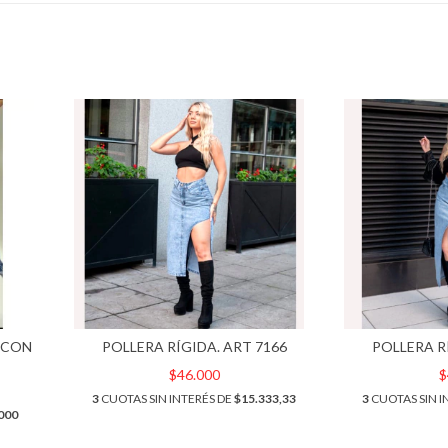
 CON
POLLERA RÍGIDA. ART 7166
POLLERA R
$46.000
$
3
CUOTAS SIN INTERÉS DE
$15.333,33
3
CUOTAS SIN I
000