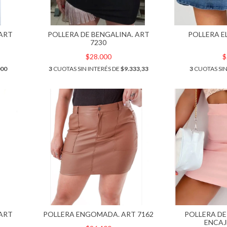
 ART
POLLERA DE BENGALINA. ART
POLLERA E
7230
$28.000
$
000
3
CUOTAS SIN INTERÉS DE
$9.333,33
3
CUOTAS SIN
 ART
POLLERA ENGOMADA. ART 7162
POLLERA DE
ENCAJ