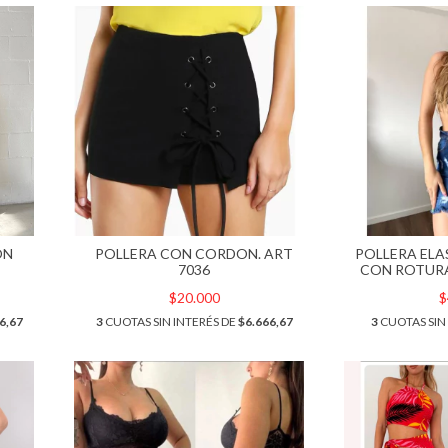
ON
POLLERA CON CORDON. ART
POLLERA ELA
7036
CON ROTURA
$20.000
$
6,67
3
CUOTAS SIN INTERÉS DE
$6.666,67
3
CUOTAS SIN