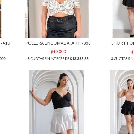
7410
POLLERA ENGOMADA. ART 7388
SHORT POL
$40.000
$
000
3
CUOTAS SIN INTERÉS DE
$13.333,33
3
CUOTAS SIN