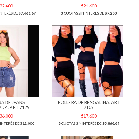
22.400
$21.600
INTERÉS DE
$7.466,67
3
CUOTAS SIN INTERÉS DE
$7.200
RA DE JEANS
POLLERA DE BENGALINA. ART
ADA. ART 7129
7109
36.000
$17.600
 INTERÉS DE
$12.000
3
CUOTAS SIN INTERÉS DE
$5.866,67