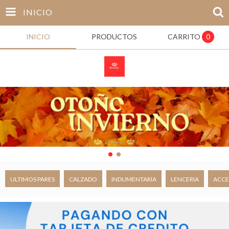
INICIO
INICIO
PRODUCTOS
CARRITO
0
ULTIMOS PARES
CALZADO
INDUMENTARIA
LENCERIA
ACCE