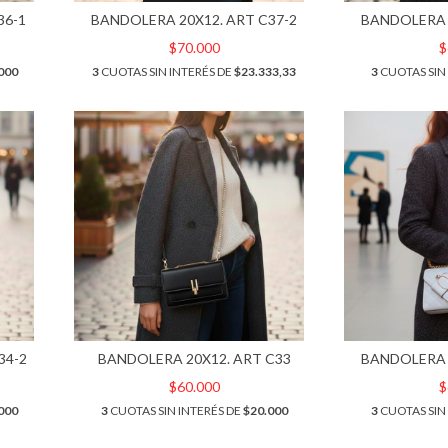
36-1
BANDOLERA 20X12. ART C37-2
BANDOLERA 
$70.000
$
000
3
CUOTAS SIN INTERÉS DE
$23.333,33
3
CUOTAS SIN
34-2
BANDOLERA 20X12. ART C33
BANDOLERA 
$60.000
$
000
3
CUOTAS SIN INTERÉS DE
$20.000
3
CUOTAS SIN