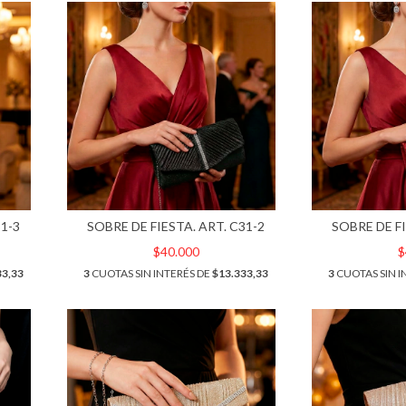
31-3
SOBRE DE FIESTA. ART. C31-2
SOBRE DE FI
$40.000
$
33,33
3
CUOTAS SIN INTERÉS DE
$13.333,33
3
CUOTAS SIN I