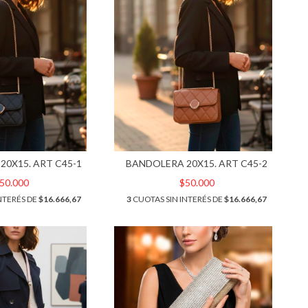
20X15. ART C45-1
BANDOLERA 20X15. ART C45-2
50.000
$50.000
NTERÉS DE
$16.666,67
3
CUOTAS SIN INTERÉS DE
$16.666,67