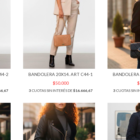
44-2
BANDOLERA 20X14. ART C44-1
BANDOLERA 
$50.000
$
66,67
3
CUOTAS SIN INTERÉS DE
$16.666,67
3
CUOTAS SIN I