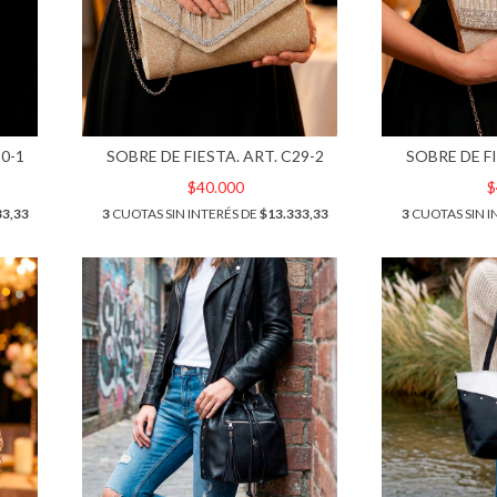
30-1
SOBRE DE FIESTA. ART. C29-2
SOBRE DE FI
$40.000
$
33,33
3
CUOTAS SIN INTERÉS DE
$13.333,33
3
CUOTAS SIN I