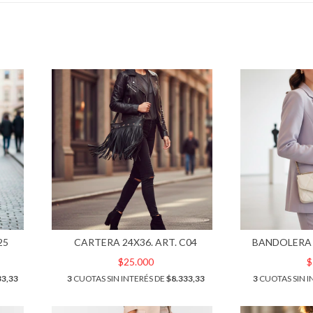
25
CARTERA 24X36. ART. C04
BANDOLERA 
$25.000
$
33,33
3
CUOTAS SIN INTERÉS DE
$8.333,33
3
CUOTAS SIN I