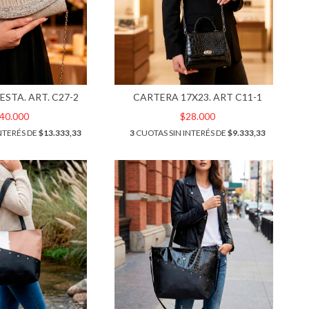
ESTA. ART. C27-2
CARTERA 17X23. ART C11-1
40.000
$28.000
NTERÉS DE
$13.333,33
3
CUOTAS SIN INTERÉS DE
$9.333,33