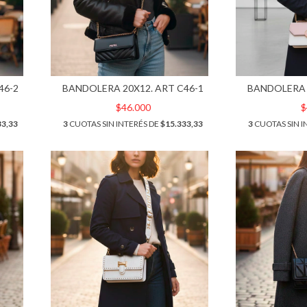
46-2
BANDOLERA 20X12. ART C46-1
BANDOLERA 
$46.000
$
33,33
3
CUOTAS SIN INTERÉS DE
$15.333,33
3
CUOTAS SIN I