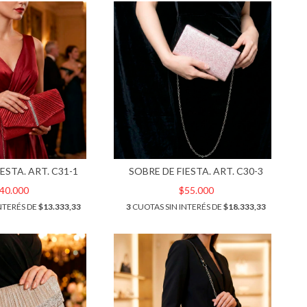
ESTA. ART. C31-1
SOBRE DE FIESTA. ART. C30-3
40.000
$55.000
NTERÉS DE
$13.333,33
3
CUOTAS SIN INTERÉS DE
$18.333,33