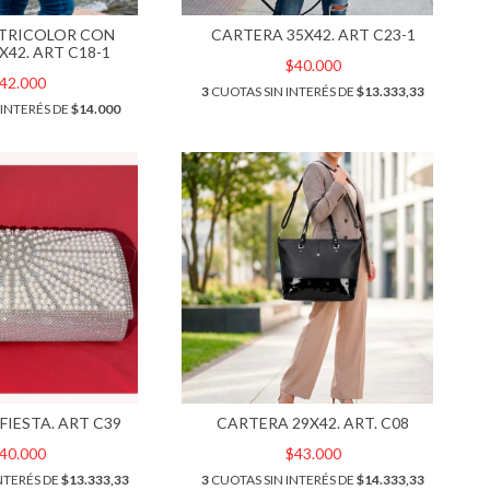
TRICOLOR CON
CARTERA 35X42. ART C23-1
X42. ART C18-1
$40.000
42.000
3
CUOTAS SIN INTERÉS DE
$13.333,33
 INTERÉS DE
$14.000
FIESTA. ART C39
CARTERA 29X42. ART. C08
40.000
$43.000
NTERÉS DE
$13.333,33
3
CUOTAS SIN INTERÉS DE
$14.333,33