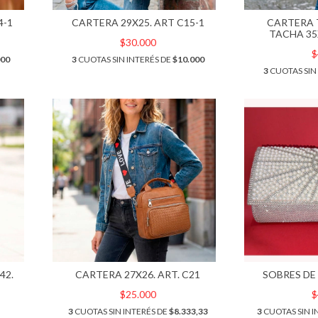
4-1
CARTERA 29X25. ART C15-1
CARTERA 
TACHA 35
$30.000
$
000
3
CUOTAS SIN INTERÉS DE
$10.000
3
CUOTAS SIN
42.
CARTERA 27X26. ART. C21
SOBRES DE 
$25.000
$
3
CUOTAS SIN INTERÉS DE
$8.333,33
3
CUOTAS SIN I