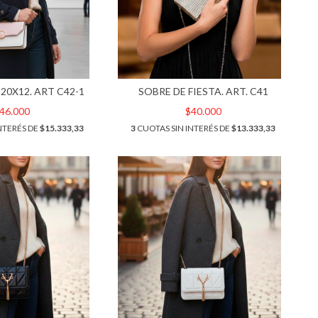
20X12. ART C42-1
SOBRE DE FIESTA. ART. C41
46.000
$40.000
NTERÉS DE
$15.333,33
3
CUOTAS SIN INTERÉS DE
$13.333,33